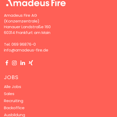
83
%
9.088
Bewertungen
Weiterempfehlungen
Amadeus Fire AG
(Konzernzentrale)
Hanauer Landstraße 160
60314 Frankfurt am Main
Karriere & Gehalt
4,2
Tel.
069 96876-0
Unternehmenskultur
4,3
info@amadeus-fire.de
Arbeitsumgebung
4,2
Vielfalt
4,4
JOBS
Alle Jobs
Rezensionen lesen
Sales
Recruiting
Backoffice
Ausbildung