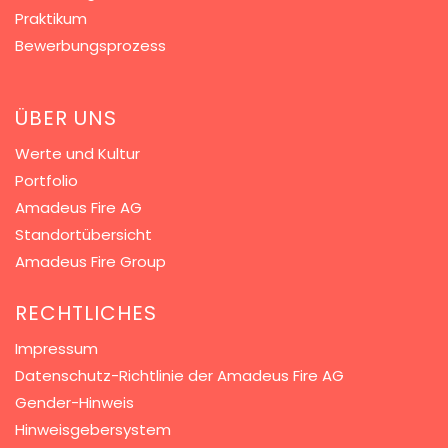
Praktikum
Bewerbungsprozess
Seit 5 Jahren in Folge
sind wir
ÜBER UNS
Kununu Top Company - dank
über 8.000
Bewertungen!
Werte und Kultur
Portfolio
Amadeus Fire AG
Standortübersicht
Amadeus Fire Group
RECHTLICHES
Impressum
Datenschutz-Richtlinie der Amadeus Fire AG
Gender-Hinweis
Hinweisgebersystem