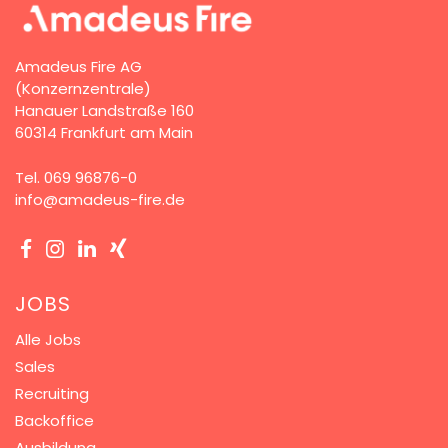
83
%
9.088
Bewertungen
Weiterempfehlungen
Amadeus Fire AG
(Konzernzentrale)
Hanauer Landstraße 160
60314 Frankfurt am Main
Karriere & Gehalt
4,2
Tel.
069 96876-0
Unternehmenskultur
4,3
info@amadeus-fire.de
Arbeitsumgebung
4,2
Vielfalt
4,4
JOBS
Alle Jobs
Rezensionen lesen
Sales
Recruiting
Backoffice
Ausbildung