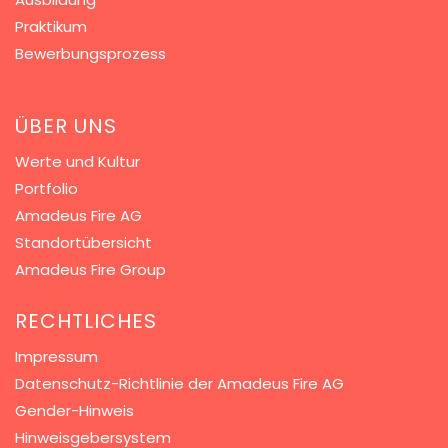
Praktikum
Bewerbungsprozess
Seit 5 Jahren in Folge
sind wir
ÜBER UNS
Kununu Top Company - dank
über 8.000
Bewertungen!
Werte und Kultur
Portfolio
Amadeus Fire AG
Standortübersicht
Amadeus Fire Group
RECHTLICHES
Impressum
Datenschutz-Richtlinie der Amadeus Fire AG
Gender-Hinweis
Hinweisgebersystem