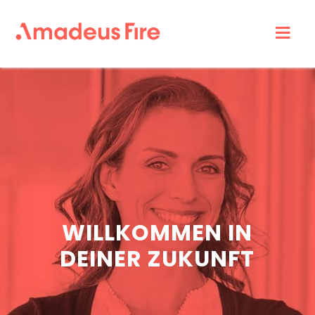
Amadeus
Fire
Karriere
WILLKOMMEN IN
DEINER ZUKUNFT