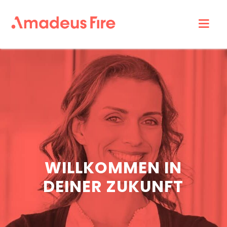
Amadeus
Fire
Karriere
WILLKOMMEN IN
DEINER ZUKUNFT