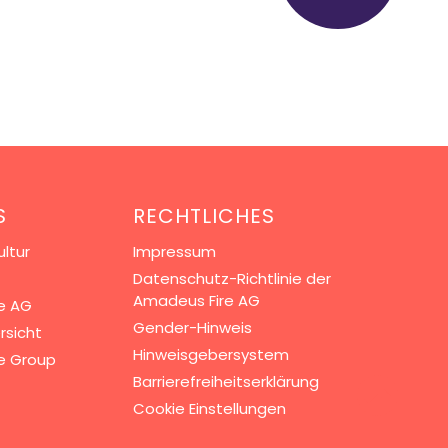
S
RECHTLICHES
ltur
Impressum
Datenschutz-Richtlinie der
Amadeus Fire AG
e AG
Gender-Hinweis
rsicht
Hinweisgebersystem
e Group
Barrierefreiheitserklärung
Cookie Einstellungen