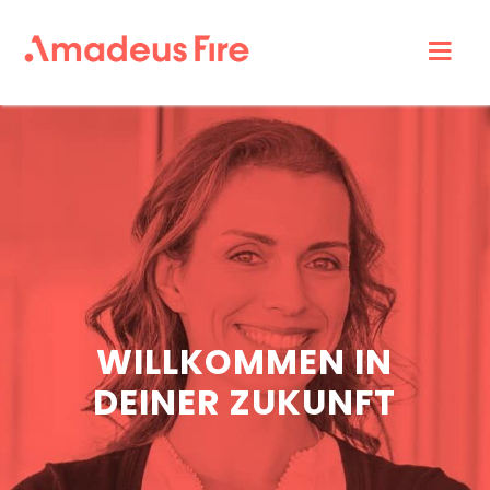
Amadeus
Fire
Karriere
WILLKOMMEN IN
DEINER ZUKUNFT