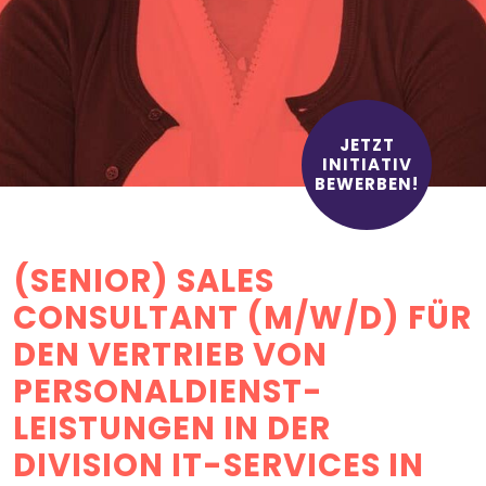
JETZT
INITIATIV
BEWERBEN!
(SENIOR) SALES
CONSULTANT (M/W/D) FÜR
DEN VERTRIEB VON
PERSONAL­DIENST­
LEISTUNGEN IN DER
DIVISION IT-SERVICES IN