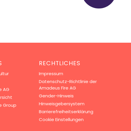
S
RECHTLICHES
ltur
Impressum
Datenschutz-Richtlinie der
Amadeus Fire AG
e AG
Gender-Hinweis
rsicht
Hinweisgebersystem
e Group
Barrierefreiheitserklärung
Cookie Einstellungen